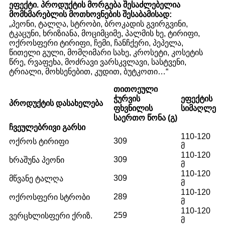
ეფექტი. პროდუქტის მორგება შესაძლებელია
მომხმარებლის მოთხოვნების შესაბამისად:
„პეონი, ტალღა, სტრობი, ბროკადის გვირგვინი,
ტკაცუნი, ხრიზიანა, მოციმციმე, პალმის ხე, ტირიფი,
ოქროსფერი ტირიფი, ჩემი, ჩანჩქერი, პეპელა,
წითელი გული, მომღიმარი სახე, კროსეტი, კოსეტის
წრე, რვაფეხა, მოძრავი ვარსკვლავი, სასტვენი,
ტრიალი, მოხსენებით, კუდით, ბუტკოთი…“
ᲗᲘᲗᲝᲔᲣᲚᲘ
ᲭᲣᲠᲕᲘᲡ
ᲔᲤᲔᲥᲢᲘᲡ
ᲞᲠᲝᲓᲣᲥᲢᲘᲡ ᲓᲐᲡᲐᲮᲔᲚᲔᲑᲐ
ᲤᲮᲕᲜᲘᲚᲘᲡ
ᲡᲘᲛᲐᲦᲚᲔ
ᲡᲐᲔᲠᲗᲝ ᲬᲝᲜᲐ (Გ)
ᲩᲕᲔᲣᲚᲔᲑᲠᲘᲕᲘ ᲒᲐᲠᲡᲘ
110-120
309
ოქროს ტირიფი
მ
110-120
309
ხრაშუნა პეონი
მ
110-120
309
მწვანე ტალღა
მ
110-120
289
ოქროსფერი სტრობი
მ
110-120
259
ვერცხლისფერი ქრიზ.
მ